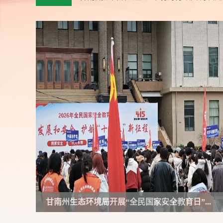
作
智
能
引
导，
请
按
快
捷
键
Ctrl+Alt+9
甘南州生态环境局开展“全民国家安全教育日”...