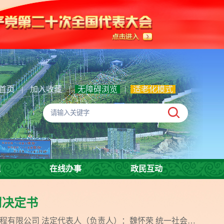
首页
|
加入收藏
|
无障碍浏览
|
适老化模式
理
在线办事
政民互动
罚决定书
甘南藏族自治州生态环境局行政处罚决定书州环罚〔 2026〕3号当事人名称/姓名：兰州新区新康华劳务工程有限公司 法定代表人（负责人）：魏怀荣 统一社会信用代码：916201...