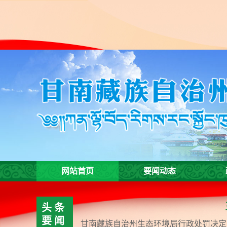
欢
迎
进
入
甘
南
州
生
态
环
境
局,
盲
人
网站首页
要闻动态
用
户
使
头条
用
要闻
操