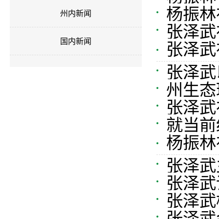
杨振林
州内新闻
张泽武
国内新闻
张泽武
力提升通
不松劲责
张泽武
州生态
张泽武
患排查与
就当前
杨振林
士座谈
张泽武
张泽武
张泽武
张泽武