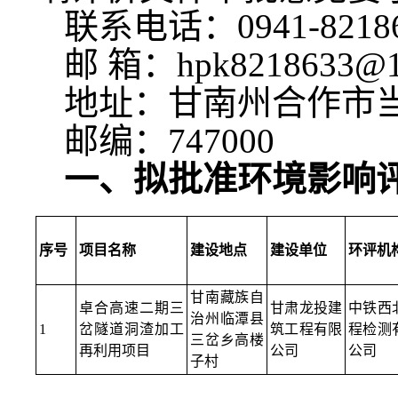
联系电话：0941-8218
邮 箱：hpk8218633@1
地址：甘南州合作市当
邮编：747000
一、拟批准环境影响
序号
项目名称
建设地点
建设单位
环评机
甘南藏族自
卓合高速二期三
甘肃龙投建
中铁西
治州临潭县
1
岔隧道洞渣加工
筑工程有限
程检测
三岔乡高楼
再利用项目
公司
公司
子村