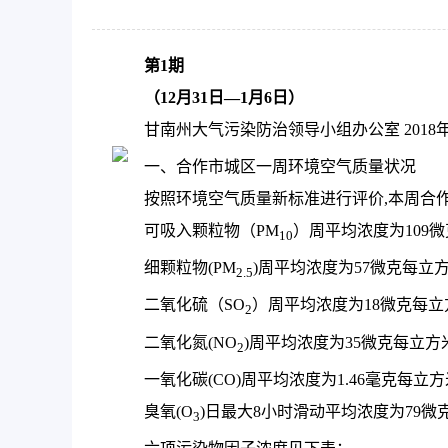
作
智
第
1
期
能
引
（
12
月
31
日
—
1
月
6
日）
导，
甘南州大气污染防治领导小组办公室 2018年
请
按
一、合作市城区一周环境空气质量状况
快
按照环境空气质量新标准进行评价,本周合作
捷
可吸入颗粒物（PM
）周平均浓度为109
10
键
Ctrl+Alt+9
细颗粒物(PM
)周平均浓度为57微克每立
2.5
二氧化硫（SO
）周平均浓度为18微克每立
2
二氧化氮(NO
)周平均浓度为35微克每立方
2
一氧化碳(CO)周平均浓度为1.46毫克每立
臭氧(O
)日最大8小时滑动平均浓度为79微
3