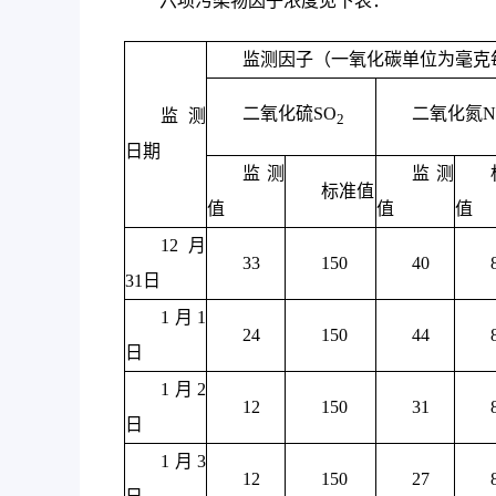
六项污染物因子浓度见下表：
监测因子（一氧化碳单位为毫克
二氧化硫SO
二氧化氮N
监测
2
日期
监测
监测
标准值
值
值
值
12月
33
150
40
31日
1月1
24
150
44
日
1月2
12
150
31
日
1月3
12
150
27