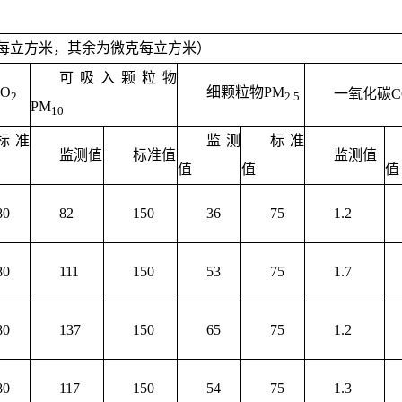
每立方米，其余为微克每立方米）
可吸入颗粒物
O
细颗粒物PM
一氧化碳C
2
2.5
PM
10
标准
监测
标准
监测值
标准值
监测值
值
值
值
80
82
150
36
75
1.2
80
111
150
53
75
1.7
80
137
150
65
75
1.2
80
117
150
54
75
1.3