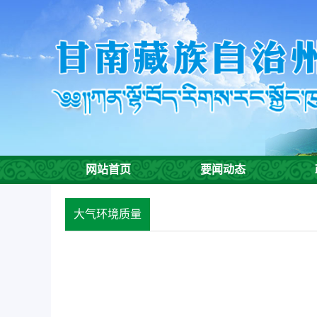
欢
迎
进
入
甘
南
州
生
态
环
网站首页
要闻动态
境
局,
盲
大气环境质量
人
用
户
使
用
操