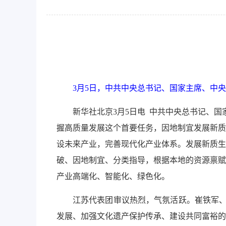
作
智
能
引
导，
请
按
3月5日，中共中央总书记、国家主席、中
快
捷
新华社北京3月5日电 中共中央总书记、
键
握高质量发展这个首要任务，因地制宜发展新质
Ctrl+Alt+9
设未来产业，完善现代化产业体系。发展新质生
破、因地制宜、分类指导，根据本地的资源禀赋
产业高端化、智能化、绿色化。
江苏代表团审议热烈，气氛活跃。崔铁军、
发展、加强文化遗产保护传承、建设共同富裕的