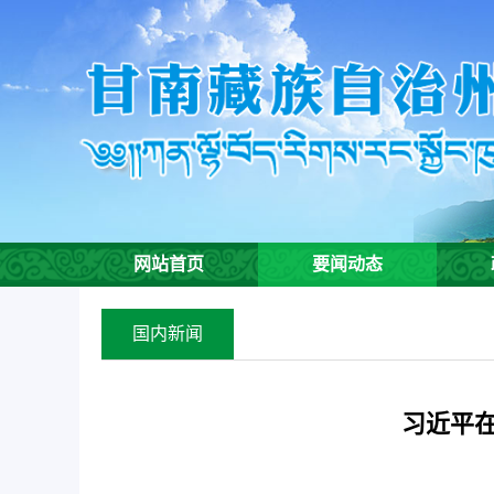
欢
迎
进
入
甘
南
州
生
态
环
网站首页
要闻动态
境
局,
盲
国内新闻
人
用
户
习近平
使
用
操