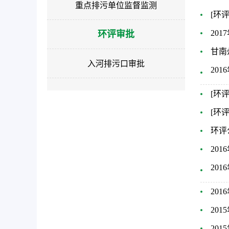
重点排污单位监督监测
作
[环
智
20
环评审批
能
引
甘南
导，
入河排污口审批
20
请
按
[环
快
捷
[环
键
环评
Ctrl+Alt+9
20
20
20
20
20