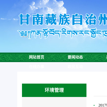
欢
迎
进
入
甘
南
州
生
态
环
网站首页
要闻动态
境
局,
在线办事
政民互动
盲
人
用
户
环境管理
使
用
20
操