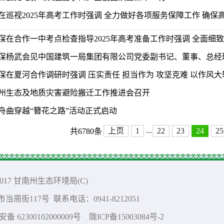
在巡视2025年高考工作时强调 全力做好各项服务保障工作 确
保在合作一中考点检查指导2025年高考准备工作时强调 全面细致做
保杨武会见中国建筑一局集团有限公司党委副书记、董事、总经
保在夏河合作调研时强调 压实责任 担当作为 攻坚克难 以作风大转
州生态及地质灾害避险搬迁工作推进会召开
25舟曲穿越“簪花之路”活动正式启动
...
上页
1
22
23
24
25
共6780条
@ 2017 甘南州生态环境局(C)
街117号 联系电话：0941-8212051
 62300102000009号
陇ICP备15003084号-2