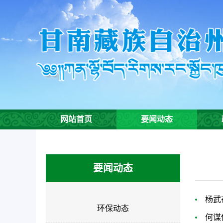
欢
迎
进
入
甘
南
州
生
态
环
网站首页
要闻动态
境
局,
盲
人
要闻动态
用
户
使
杨武
环保动态
用
何谋
操