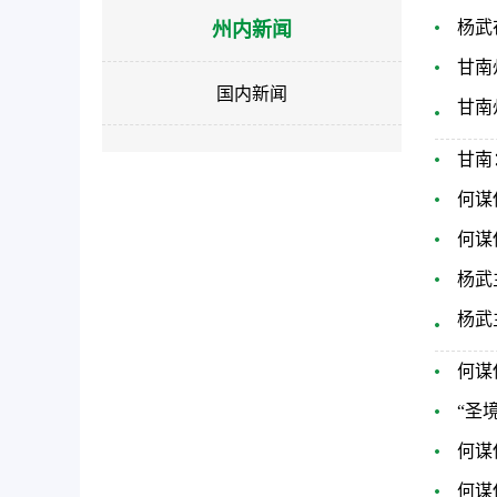
作
杨武
州内新闻
智
甘南
能
国内新闻
引
甘南
导，
请
甘南
按
何谋
快
捷
何谋
键
杨武
Ctrl+Alt+9
杨武
何谋
“圣
何谋
何谋