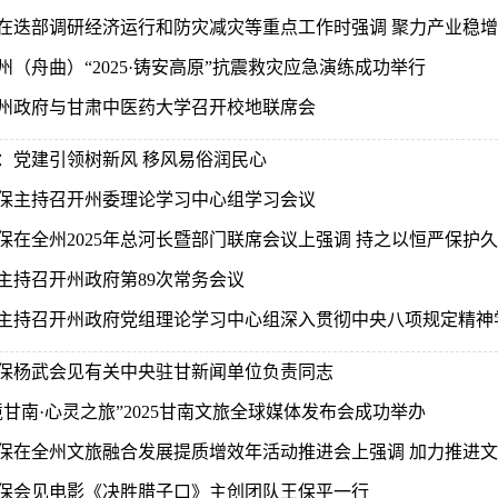
在迭部调研经济运行和防灾减灾等重点工作时强调 聚力产业稳增长 
州（舟曲）“2025·铸安高原”抗震救灾应急演练成功举行
州政府与甘肃中医药大学召开校地联席会
：党建引领树新风 移风易俗润民心
保主持召开州委理论学习中心组学习会议
保在全州2025年总河长暨部门联席会议上强调 持之以恒严保护久久
主持召开州政府第89次常务会议
主持召开州政府党组理论学习中心组深入贯彻中央八项规定精神学
保杨武会见有关中央驻甘新闻单位负责同志
境甘南·心灵之旅”2025甘南文旅全球媒体发布会成功举办
保在全州文旅融合发展提质增效年活动推进会上强调 加力推进文旅融
保会见电影《决胜腊子口》主创团队王保平一行