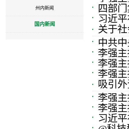
四部门
有关工作
州内新闻
习近平
国内新闻
关于社
的战略定
你关心
中共中
李强主
例》《全
李强主
量发展行动
李强主
央决策部
吸引外
映？权
李强主
李强主
于防汛
习近平
于当前经
@科技