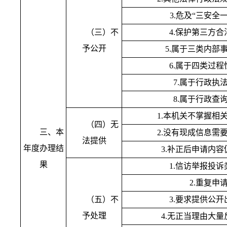
3.
危及
“
三安全
（三）不
4.
保护第三方合
予公开
5.
属于三类内部
6.
属于四类过程
7.
属于行政执
8.
属于行政查
1.
本机关不掌握相
（四）无
三、本
2.
没有现成信息需
法提供
年度办理结
3.
补正后申请内容
果
1.
信访举报投诉
2.
重复申
（五）不
3.
要求提供公开
予处理
4.
无正当理由大量