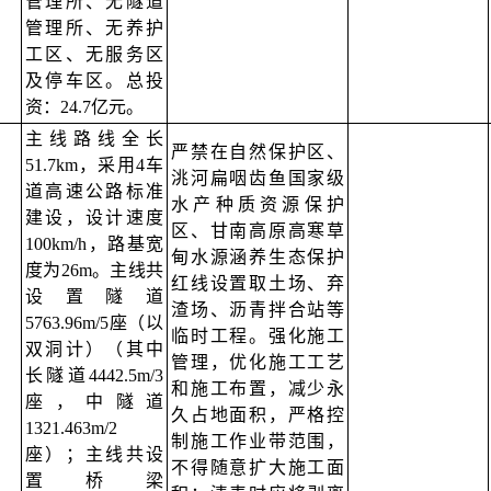
管理所、无隧道
管理所、无养护
工区、无服务区
及停车区。总投
资：24.7亿元。
主线路线全长
严禁在自然保护区、
51.7km，采用4车
洮河扁咽齿鱼国家级
道高速公路标准
水产种质资源保护
建设，设计速度
区、甘南高原高寒草
100km/h，路基宽
甸水源涵养生态保护
度为26m。主线共
红线设置取土场、弃
设置隧道
渣场、沥青拌合站等
5763.96m/5座（以
临时工程。强化施工
双洞计）（其中
管理，优化施工工艺
长隧道4442.5m/3
和施工布置，减少永
座，中隧道
久占地面积，严格控
1321.463m/2
制施工作业带范围，
座）；主线共设
不得随意扩大施工面
置桥梁