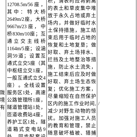
积；清表时应将剥离
12708.5m/56座，
的表土和草皮集中堆
其中：特大桥
放于永久占地或弃土
2649m/2座，大桥
场内，并做好临时水
9667m/23座，中
土保持措施，施工结
桥830m/10座；互
束后用于临时占地的
通立交主线桥
恢复和土地复垦；做
1164m/5座；设涵
好取、弃土场排水、
洞59道；设置互
拦挡及土地整治等措
通式立交5座（其
施，防止水土流失，
中枢纽立交1座，
施工结束后应及时做
一般互通式立交4
好取、弃土场生态恢
座）。全线设置
复；优化施工方案，
陇
服务区1处，高速
尽量缩短在自然保护
境
公路管理所1座，
区内的施工作业时间,
/
有
隧道管理站1处，
减少对野生动物的惊
司
匝道收费站4座，
扰。加强对施工人员
养护工区1处，隧
的教育和管理，禁止
道箱式变电站9
随意破坏植被、猎捕
处。同步配套设