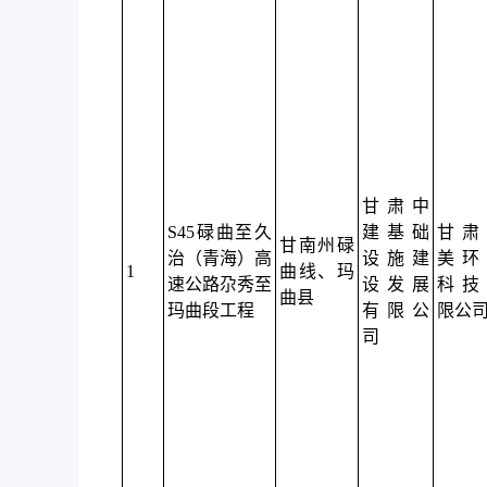
甘肃中
S45碌曲至久
建基础
甘肃
甘南州碌
治（青海）高
设施建
美环
1
曲线、玛
速公路尕秀至
设发展
科技
曲县
玛曲段工程
有限公
限公
司