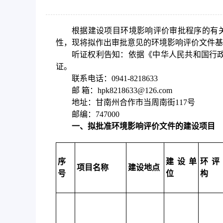
作
智
根据建设项目环境影响评价审批程序的有
能
性，现将拟作出审批意见的环境影响评价文件基本情况予
引
听证权利告知：依据《中华人民共和国行
导，
证。
请
联系电话：0941-8218633
按
邮 箱：hpk8218633@126.com
快
地址：甘南州合作市当周南街117号
捷
邮编：747000
键
一、拟批准环境影响评价文件的建设项目
Ctrl+Alt+9
序
建设单
环评
项目名称
建设地点
号
位
构