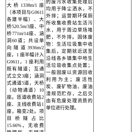
的废污水收集处理后
大桥1338m/1座
均用于降尘洒水，不
（本项目与G0611
外排；运营期环保厕
各建半幅）、大
所收集收费站生活污
桥520.5m/3座、中
水，用于周边草场堆
桥771m/14座、涵
肥，不外排。固体废
洞60道；共设单
物：生活垃圾集中收
向隧道3936m/2
集后，定期就近送至
座，1 座半幅计入
沿线各乡镇集中地生
G0611，1 座利用
活垃圾收集点处置；
既有隧道；互通
一般固废以资源回收
式立交3座；涵洞
利用为主；废活性
式通道5道，天桥
炭、废矿物油、废油
（动物通道）10
渣规范贮存，之后交
座。匝道收费站2
由有危废处理资质的
座、主线收费站1
单位进行处理。
座，箱变2处。项
目桥隧占比
15.66%，无收费