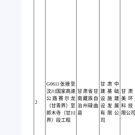
G0611张掖至
甘肃中
汶川国家高速
甘肃省甘
建基础
甘肃
公路赛尔龙
南藏族自
设施建
美环
2
（甘青界）至
治州碌曲
设发展
科技
郎木寺（甘川
县
有限公
限公
界）段工程
司