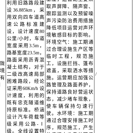
利用旧路路段建
取声屏障、隔声窗、
设36.885km，采
跟踪监测以及预留噪
用双向四车道高
声污染防治费用措施
速公路标准建
降低项目运营对声环
设，设计速度80
境敏感目标的影响。
公里/小时，车道
环境空气：施工期通
宽度采用3.5m，
过合理设施生产区等
路基宽度23.5m，
临时工程，规范施
路面采用沥青混
陇
工，设施拦挡、篷布
凝土结构，对于
境
遮盖，采取洒水等措
二级改高速局部
/
有
施。运营期应加强公
困难路段，经论
司
路管理及路面养护，
证采用60Km/h 设
保持道路良好营运状
计速度，利用的
态，减少堵车现象，
既有忠克隧道维
使车辆保持匀速行
持原标准。桥涵
驶。水环境：施工期
设计汽车荷载等
通过合理安排施工时
级采用公路-Ⅰ
序，规范施工，产生
级。全线设置特