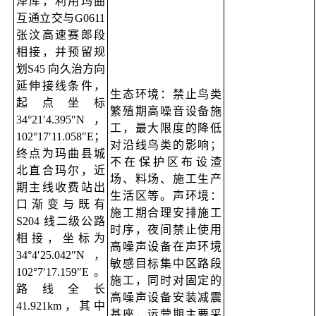
泽库，利用玛曲
互通立交与G0611
张汶高速赛郎段
相接，并预留规
划S45 向久治方向
延伸接线条件，
生态环境：禁止鸟类
起点坐标
繁殖期高噪音设备施
34°21′4.395″N，
工，最大限度的降低
102°17′11.058″E；
对沿线鸟类的影响；
终点为玛曲县城
不在保护区布设渣
北直合玛尔，近
场、料场、施工生产
期主线收费站出
生活区等。声环境：
口渐变与既有
施工期合理安排施工
S204 线二级公路
时序，夜间禁止使用
相接，坐标为
高噪声设备在声环境
34°4′25.042″N，
敏感目标集中区路段
102°7′17.159″E。
施工，同时对固定的
路线全长
高噪声设备安装减震
41.921km，其中
基座，运营期主要采