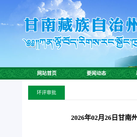
欢
迎
进
入
甘
南
州
生
态
环
网站首页
要闻动态
境
局,
盲
环评审批
人
用
户
2026年02月26
使
用
操