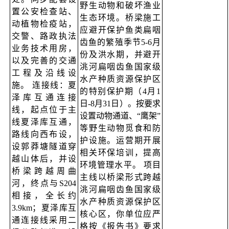
野生动物和破坏渔业
置公安检查站、
生态环境。桥梁施工
动植物检疫站，
应避开保护鱼类扁咽
交警、路政执法
齿鱼的繁殖季节5-6月
业务技术用房，
份及洪水期，并避开
以及完善的交通
洮河扁咽齿鱼国家级
工程及沿线设
水产种质资源保护区
施。 连接线：夏
的特别保护期（4月1
泽库互通连接
日-8月31日）。按要求
线，起点位于主
设置动物通道、“鹰架”
线夏泽库互通，
等野生动物觅食和防
路线向西布设，
护设施。运营期开展
设郭莽塘隧道穿
相关环保培训，提高
越山体后，并设
环境管理水平。 项目
桥梁跨越周曲
主线以桥梁形式跨越
河，终点与S204
洮河扁咽齿鱼国家级
相接，全长约
水产种质资源保护区
3.9km；夏泽库互
核心区，你单位应严
通连接线采用二
格按《报告书》要求