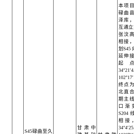
本项
碌曲
泽库
互通立交
张汶
相接
划S45
延伸
起
34°21
102°17
终点
北直
期主
口渐
S204
相接
甘肃中
34°4′
S45碌曲至久