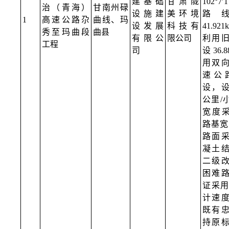
建基础
甘肃陇
102°7′
治（青海）
甘南州碌
设施建
美环境
路
1
高速公路尕
曲线、玛
设发展
科技有
41.9
秀至玛曲段
曲县
有限公
限公司
利用
工程
司
设36.
用双
速公
设，设
公里/
宽度采
路基宽度
路面
凝土
二级
困难
证采用6
计速
既有
持原