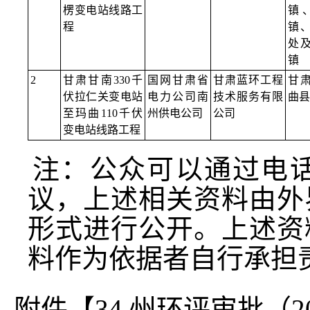
楞变电站线路工
镇
程
镇
处
镇
2
甘肃甘南330千
国网甘肃省
甘肃蓝环工程
甘
伏拉仁关变电站
电力公司南
技术服务有限
曲县
至玛曲110千伏
州供电公司
公司
变电站线路工程
注：公众可以通过电
议，上述相关资料由外
形式进行公开。上述资
料作为依据者自行承担
附件【
34.州环评审批（