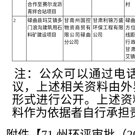
合作至赛尔龙沥
村
青拌合站项目
2
碌曲县玛艾镇多
甘南州国控
甘肃利锦万盛
碌曲
门浪沟建筑用石
物资商贸有
环保工程有限
方
料矿建设项目
限公司碌曲
公司
线距
分公司
行
甘
艾镇
注：公众可以通过电
议，上述相关资料由外
形式进行公开。上述资
料作为依据者自行承担
附件【
71.州环评审批（