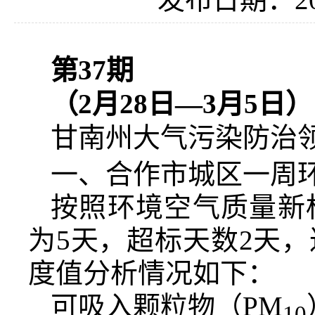
第
37
期
（
2
月
28
日—
3
月
5
日）
甘南州大气污染防治领导
一、合作市城区一周
按照环境空气质量新
为5天，超标天数2天，
度值分析情况如下：
可吸入颗粒物（PM
10