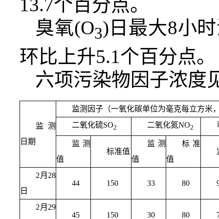
13.7个百分点。
臭氧(O
)日最大8小
3
环比上升5.1个百分点。
六项污染物因子浓度
监测因子（一氧化碳单位为毫克每立方米
二氧化硫SO
二氧化氮NO
监测
2
2
日期
监测
监测
标准
标准值
值
值
值
2月28
44
150
33
80
日
2月29
45
150
30
80