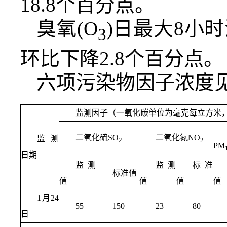
18.8个百分点。
臭氧(O
)日最大8小
3
环比下降2.8个百分点。
六项污染物因子浓度
监测因子（一氧化碳单位为毫克每立方米
二氧化硫SO
二氧化氮NO
监测
2
2
PM
日期
监测
监测
标准
标准值
值
值
值
值
1月24
55
150
23
80
日