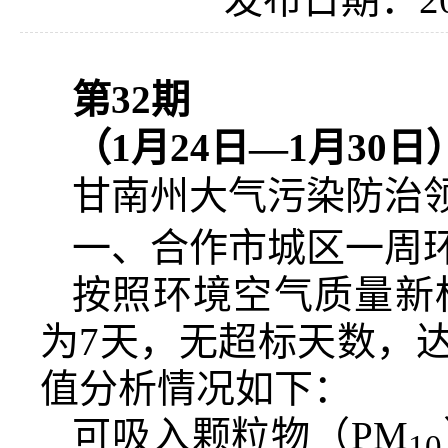
第
32
期
（
1
月
24
日—
1
月
30
日
甘南州大气污染防治领导
一、合作市城区一周
按照环境空气质量新
为7天，无超标天数，达
值分析情况如下：
可吸入颗粒物（PM
10