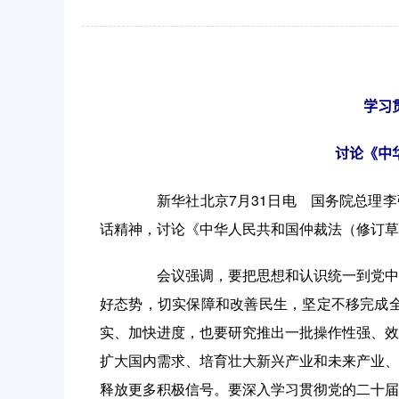
作
智
能
引
导，
学习
请
按
讨论《中
快
捷
新华社北京7月31日电 国务院总理李强
键
话精神，讨论《中华人民共和国仲裁法（修订草
Ctrl+Alt+9
会议强调，要把思想和认识统一到党中央
好态势，切实保障和改善民生，坚定不移完成
实、加快进度，也要研究推出一批操作性强、效
扩大国内需求、培育壮大新兴产业和未来产业、
释放更多积极信号。要深入学习贯彻党的二十届