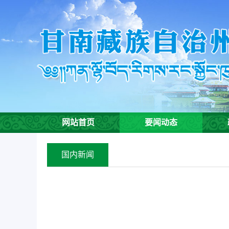
欢
迎
进
入
甘
南
州
生
态
环
网站首页
要闻动态
境
局,
盲
国内新闻
人
用
户
使
用
操